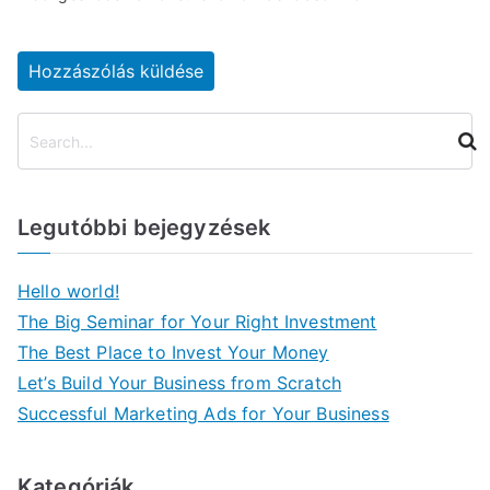
K
e
r
e
Legutóbbi bejegyzések
s
é
s
Hello world!
The Big Seminar for Your Right Investment
The Best Place to Invest Your Money
Let’s Build Your Business from Scratch
Successful Marketing Ads for Your Business
Kategóriák