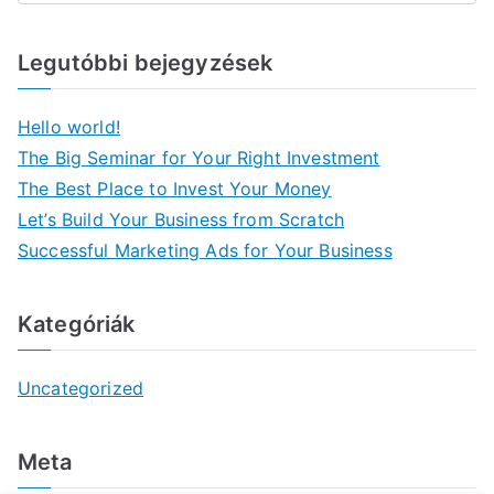
r
e
Legutóbbi bejegyzések
s
é
s
Hello world!
The Big Seminar for Your Right Investment
The Best Place to Invest Your Money
Let’s Build Your Business from Scratch
Successful Marketing Ads for Your Business
Kategóriák
Uncategorized
Meta