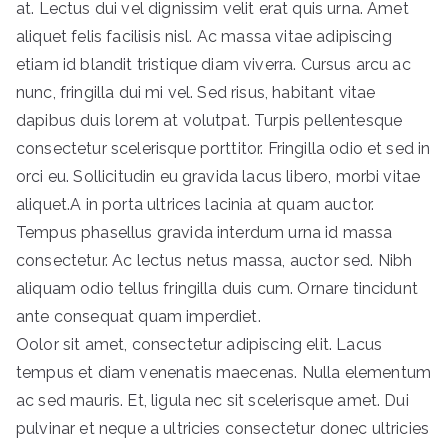
at. Lectus dui vel dignissim velit erat quis urna. Amet
Investment
aliquet felis facilisis nisl. Ac massa vitae adipiscing
etiam id blandit tristique diam viverra. Cursus arcu ac
nunc, fringilla dui mi vel. Sed risus, habitant vitae
dapibus duis lorem at volutpat. Turpis pellentesque
consectetur scelerisque porttitor. Fringilla odio et sed in
orci eu. Sollicitudin eu gravida lacus libero, morbi vitae
aliquet.A in porta ultrices lacinia at quam auctor.
Tempus phasellus gravida interdum urna id massa
consectetur. Ac lectus netus massa, auctor sed. Nibh
aliquam odio tellus fringilla duis cum. Ornare tincidunt
ante consequat quam imperdiet.
Oolor sit amet, consectetur adipiscing elit. Lacus
tempus et diam venenatis maecenas. Nulla elementum
ac sed mauris. Et, ligula nec sit scelerisque amet. Dui
pulvinar et neque a ultricies consectetur donec ultricies