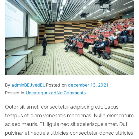
By
adminBEJvedEU
Posted on
december 13, 2021
on
Posted in
Uncategorized
No Comments
The
Oolor sit amet, consectetur adipiscing elit. Lacus
Big
tempus et diam venenatis maecenas. Nulla elementum
Seminar
for
ac sed mauris. Et, ligula nec sit scelerisque amet. Dui
Your
pulvinar et neque a ultricies consectetur donec ultricies
Right